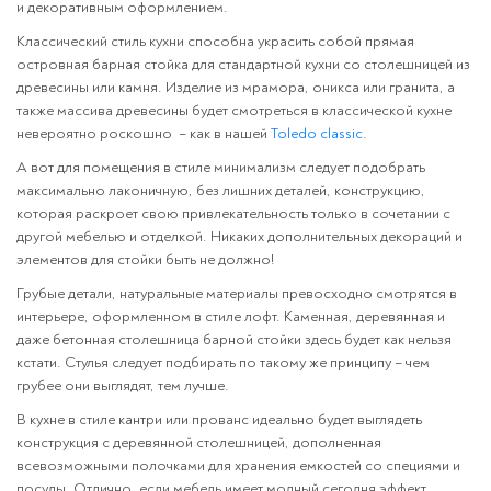
и декоративным оформлением.
Классический стиль кухни способна украсить собой прямая
островная барная стойка для стандартной кухни со столешницей из
древесины или камня. Изделие из мрамора, оникса или гранита, а
также массива древесины будет смотреться в классической кухне
невероятно роскошно – как в нашей
Toledo classic
.
А вот для помещения в стиле минимализм следует подобрать
максимально лаконичную, без лишних деталей, конструкцию,
которая раскроет свою привлекательность только в сочетании с
другой мебелью и отделкой. Никаких дополнительных декораций и
элементов для стойки быть не должно!
Грубые детали, натуральные материалы превосходно смотрятся в
интерьере, оформленном в стиле лофт. Каменная, деревянная и
даже бетонная столешница барной стойки здесь будет как нельзя
кстати. Стулья следует подбирать по такому же принципу – чем
грубее они выглядят, тем лучше.
В кухне в стиле кантри или прованс идеально будет выглядеть
конструкция с деревянной столешницей, дополненная
всевозможными полочками для хранения емкостей со специями и
посуды. Отлично, если мебель имеет модный сегодня эффект