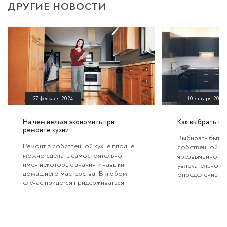
ДРУГИЕ НОВОСТИ
27 февраля 2024
10 января 2024
На чем нельзя экономить при
Как выбрать тех
ремонте кухни
Выбирать бытов
Ремонт в собственной кухне вполне
собственной ку
можно сделать самостоятельно,
чрезвычайно ин
имея некоторые знания и навыки
увлекательное,
домашнего мастерства. В любом
определенных з
случае придется придерживаться
правил. Широк
определенных правил. Однако есть
встраиваемых и
важные нюансы, экономить на
приборов разны
которых ни в коем случае нельзя.
сожалению, не
Иначе в лучшем случае совсем скоро
правильному вы