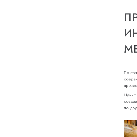
П
И
М
По сте
соврем
древес
Нужно 
создав
по-дру