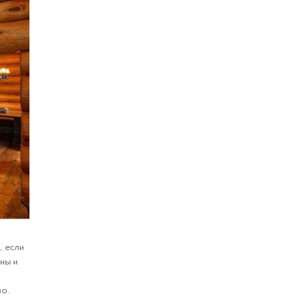
, если
ны и
во.