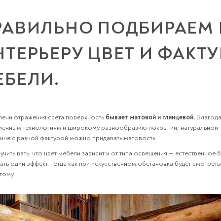
РАВИЛЬНО ПОДБИРАЕМ 
НТЕРЬЕРУ ЦВЕТ И ФАКТУ
ЕБЕЛИ.
пени отражения света поверхность
бывает матовой и глянцевой.
Благод
енным технологиям и широкому разнообразию покрытий, натуральной
ине с разной фактурой можно придавать матовость.
учитывать, что цвет мебели зависит и от типа освещения — естественное б
ать один эффект, тогда как при искусственном обстановка будет смотреть
гому.