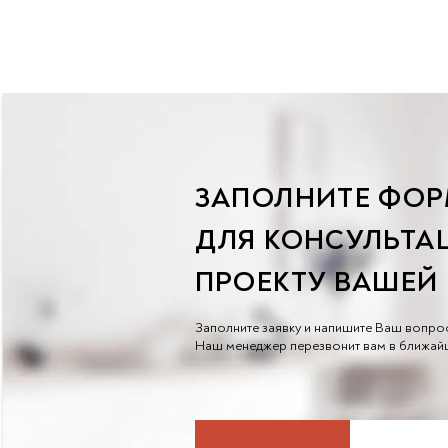
переделкой. Серьезные
ошибки в организации
кухонного пространства
приводят к печальным
последствиям, а возможно, и к
настоящей катастрофе.
Специалисты
DELTA выделили основные
места в перечне ремонтных
работ, экономить на которых
точно не стоит!
ЗАПОЛНИТЕ ФОР
ДЛЯ КОНСУЛЬТА
ПРОЕКТУ ВАШЕЙ
Заполните заявку и напишите Ваш вопро
Наш менеджер перезвонит вам в ближай