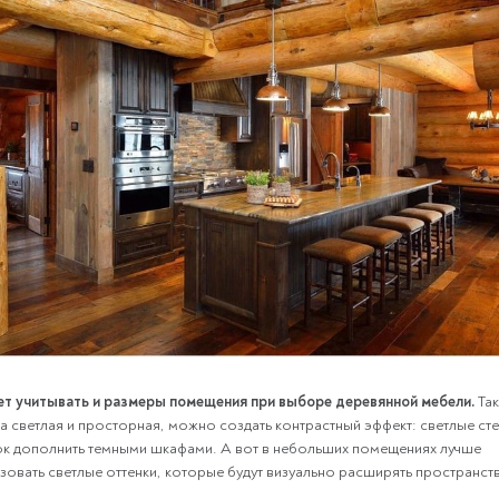
т учитывать и размеры помещения при выборе деревянной мебели.
Так
а светлая и просторная, можно создать контрастный эффект: светлые сте
к дополнить темными шкафами. А вот в небольших помещениях лучше
зовать светлые оттенки, которые будут визуально расширять пространст