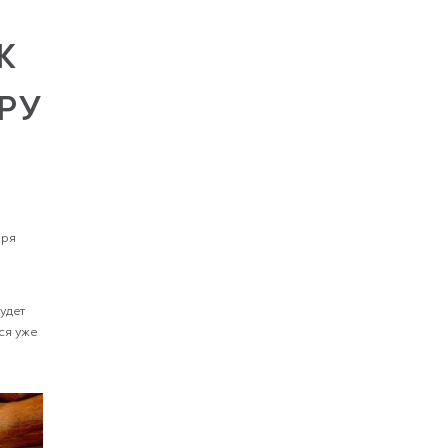
К
РУ
аря
удет
ся уже