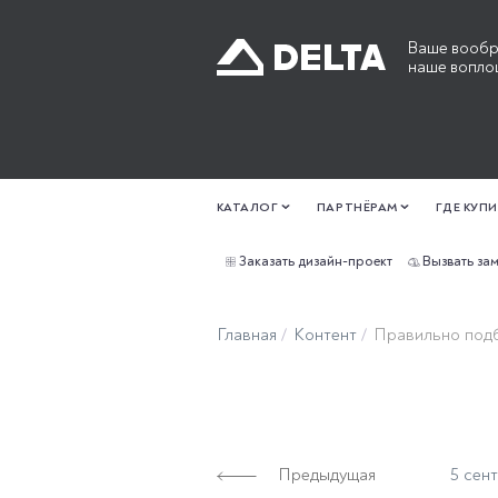
Ваше вообр
наше вопло
КАТАЛОГ
ПАРТНЁРАМ
ГДЕ КУП
Заказать дизайн-проект
Вызвать за
Главная
Контент
Правильно подб
Предыдущая
5 сен