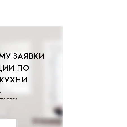
производители мебели готовы
грубые ошибки, подтверждают
предложить российскому
это. Однако мы поможем вам
потребителю массу интересных
грамотно выбрать кухонное
вариантов, подходящих под
оборудование и избежать
конкретную площадь. Зачем
распространенных ошибок при
нужна барная стойка в обычном
организации пространства.
кухонном пространстве и какие
разновидности сегодня
наиболее популярны? На эти
вопросы эксперты DELTA
ответят в этой статье.
МУ ЗАЯВКИ
ЦИИ ПО
 КУХНИ
с
шее вр
емя