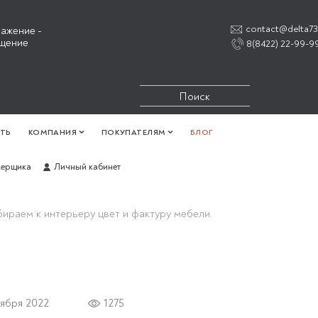
contact@delta73
ажение -
щение
8(8422) 22-99-9
ИТЬ
КОМПАНИЯ
ПОКУПАТЕЛЯМ
БЛОГ
мерщика
Личный кабинет
ираем к интерьеру цвет и фактуру мебели.
тября 2022
1275