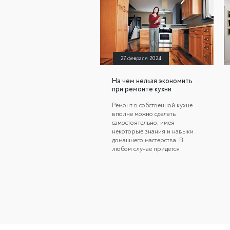
27 февраля 2024
На чем нельзя экономить
при ремонте кухни
Ремонт в собственной кухне
вполне можно сделать
самостоятельно, имея
некоторые знания и навыки
домашнего мастерства. В
любом случае придется
придерживаться
определенных правил.
Однако есть важные нюансы,
экономить на которых ни в
коем случае нельзя. Иначе в
лучшем случае совсем скоро
придется разочароваться в
сделанной работе, а в худшем
– заниматься грамотной