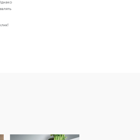
Однако
авлять
клик!