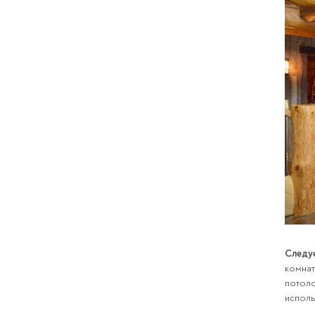
Следуе
комнат
потоло
исполь