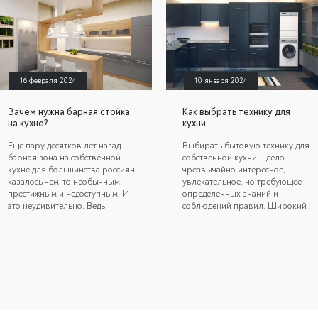
16 февраля 2024
10 января 2024
Зачем нужна барная стойка
Как выбрать технику для
на кухне?
кухни
Еще пару десятков лет назад
Выбирать бытовую технику для
барная зона на собственной
собственной кухни – дело
кухне для большинства россиян
чрезвычайно интересное,
казалось чем-то необычным,
увлекательное, но требующее
престижным и недоступным. И
определенных знаний и
это неудивительно. Ведь
соблюдений правил. Широкий
изначально данные комплекты
выбор встраиваемых и
мебели представляли собой
отдельно стоящих приборов
громоздкие полуостровные
разных брендов, к сожалению,
предметы, занимающие
не способствуют правильному
большое пространство.
выбору, о последствиях
Втиснуть их в маленькое
которого не придется жалеть в
помещение не представлялось
ходе их эксплуатации. И мнения
возможным. Сегодня ситуация
специалистов о том, что
в корне изменилась, а
покупатели часто допускают