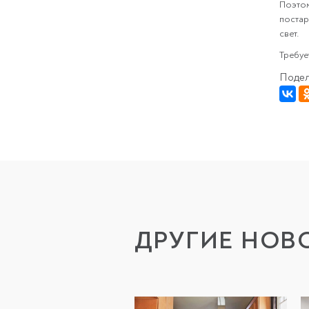
Поэтом
постар
свет.
Требуе
Подел
ДРУГИЕ НОВ