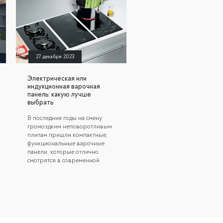
27 декабря 2023
Электрическая или
индукционная варочная
панель: какую лучше
выбрать
В последние годы на смену
громоздким неповоротливым
плитам пришли компактные,
функциональные варочные
панели, которые отлично
смотрятся в современной
кухне. Достоинств их
применения немало. Однако
нередко перед покупателями
встает непростой вопрос -
какую выбирать варочную
панель в кухню –
индукционную или